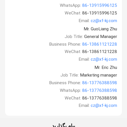
WhatsApp:
86-13915996125
WeChat:
86-13915996125
Email:
cz@xf-kj.com
Mr. GuoLiang Zhu
Job Title:
General Manager
Business Phone:
86-13861121228
WeChat:
86-13861121228
Email:
cz@xf-kj.com
Mr. Eric Zhu
Job Title:
Marketing manager
Business Phone:
86-13776388598
WhatsApp:
86-13776388598
WeChat:
86-13776388598
Email:
cz@xf-kj.com
پیام بگذارید