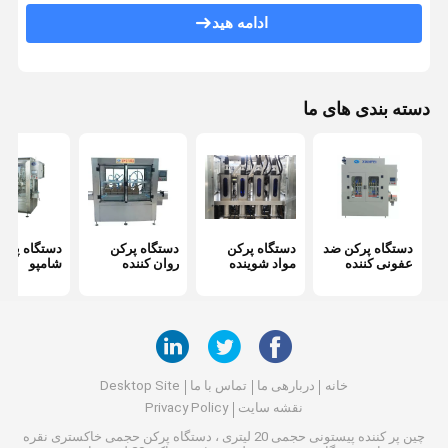
دستگاه پرکن روغن خوراکی
ادامه هید
دستگاه بسته بندی کیسه ای ایستاده
دستگاه برچسب زدن آستین کوچک
دسته بندی های ما
دستگاه پمپ پریستالتیک
دستگاه آب بندی فویل آلومینیوم
دستگاه پرکن ضد
دستگاه پرکن
دستگاه پرکن
دستگاه پرک
عفونی کننده
مواد شوینده
روان کننده
شامپو
خانه
دربارهی ما
تماس با ما
Desktop Site
نقشه سایت
Privacy Policy
چین پر کننده پیستونی حجمی 20 لیتری ، دستگاه پرکن حجمی خاکستری نقره