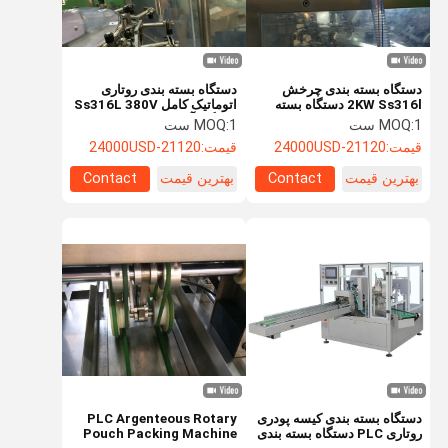
دستگاه بسته بندی چرخش
دستگاه بسته بندی روتاری
2KW Ss316l دستگاه بسته
اتوماتیک کامل Ss316L 380V
بندی کیف ایستاده
دستگاه آب بندی جام روتاری
1 ست
MOQ:
1 ست
MOQ:
قیمت:
21120-24000USD
قیمت:
21120-24000USD
بهترین قیمت
Contact
بهترین قیمت
Contact
صفحه اصلی
محصولات
درباره ما
تور کارخانه
دستگاه بسته بندی کیسه پودری
PLC Argenteous Rotary
روتاری PLC دستگاه بسته بندی
Pouch Packing Machine