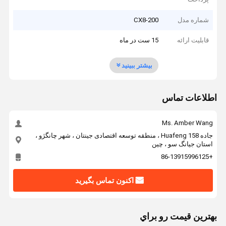
شماره مدل
CX8-200
قابلیت ارائه
15 ست در ماه
بیشتر ببینید
اطلاعات تماس
Ms. Amber Wang
جاده 158 Huafeng ، منطقه توسعه اقتصادی جینتان ، شهر چانگژو ،
استان جیانگ سو ، چین
+86-13915996125
اکنون تماس بگیرید
بهترين قيمت رو براي