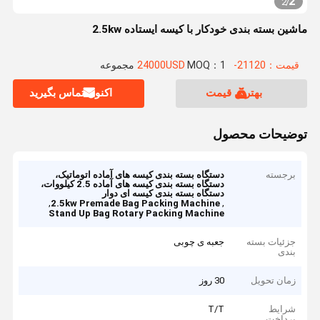
2
2
/
ماشین بسته بندی خودکار با کیسه ایستاده 2.5kw
قیمت：21120-24000USD
MOQ：1 مجموعه
بهترین قیمت
اکنون تماس بگیرید
توضیحات محصول
برجسته
دستگاه بسته بندی کیسه های آماده اتوماتیک،
دستگاه بسته بندی کیسه های آماده 2.5 کیلووات،
دستگاه بسته بندی کیسه ای دوار
,
,
2.5kw Premade Bag Packing Machine
Stand Up Bag Rotary Packing Machine
جزئیات بسته
جعبه ی چوبی
بندی
زمان تحویل
30 روز
شرایط
T/T
پرداخت