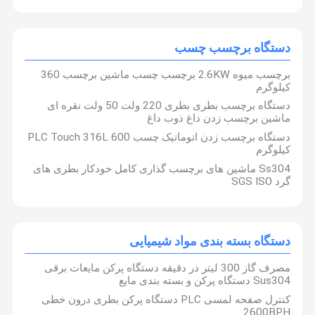
دستگاه برچسب چسب
برچسب میوه 2.6KW برچسب چسب ماشین برچسب 360
کیلوگرم
دستگاه برچسب بطری بطری 220 ولت 50 ولت نقره ای
ماشین برچسب زدن داغ ذوب داغ
دستگاه برچسب زدن اتوماتیک چسب PLC Touch 316L 600
کیلوگرم
Ss304 ماشین های برچسب گذاری کامل خودکار بطری های
گرد SGS ISO
دستگاه بسته بندی مواد شیمیایی
محصولات ما شامل ماشین پر کردن سری دوار ، دستگاه پر کردن سری
در خط ، دستگاه پر کردن سری محافظت از محیط زیست ، دستگاه پر
کردن مایع چسبناک فشار اتوماتیک ، دستگاه دربندی سری روتاری ،
مصرف گاز 300 لیتر در دقیقه دستگاه پرکن مایعات برقی
صفحه اصلی
محصولات
درباره ما
تور کارخانه
دستگاه دربندی سری خطی ، دستگاه برچسب زدن خود چسب و غیره
Sus304 دستگاه پرکن و بسته بندی مایع
است. ما ادامه خواهیم داد برای ارائه تجهیزات با کیفیت بالا و پشتیبانی
کامل فنی به مشتریان استقبال گرم مشتریان جدید و قدیمی در خانه و
کنترل صفحه لمسی PLC دستگاه پرکن بطری درون خطی
خارج از کشور برای بازدید و بحث در مورد همکاری
2600BPH