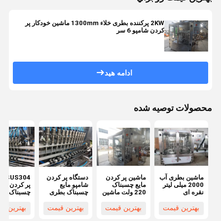
2KW پرکننده بطری خلاء 1300mm ماشین خودکار پر
کردن شامپو 6 سر
ادامه هید
محصولات توصیه شده
ماشین بطری آب
ماشین پر کردن
دستگاه پر کردن
S304
2000 میلی لیتر
مایع چسبناک
شامپو مایع
پر کردن مای
نقره ای
220 ولت ماشین
چسبناک بطری
چسبنا
خاکستری
پر کردن شامپو
2kW PET کنترل
12L ماشین
SUS316L
اتوماتیک 2000
PLC نقره ای
کردن خودکا
بهترین قیمت
بهترین قیمت
بهترین قیمت
بهترین ق
ماشین پر کردن
میلی متری
خاکستری
شامپو