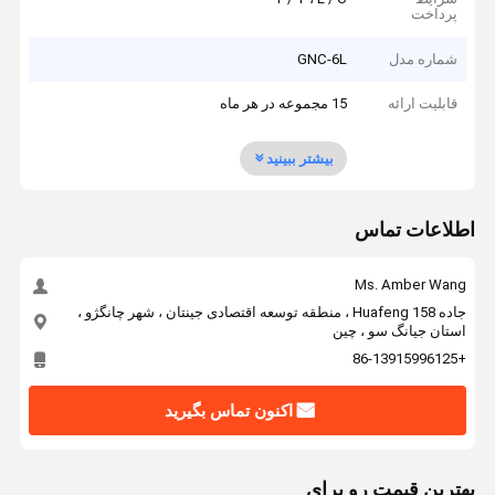
پرداخت
شماره مدل
GNC-6L
قابلیت ارائه
15 مجموعه در هر ماه
بیشتر ببینید
اطلاعات تماس
Ms. Amber Wang
جاده 158 Huafeng ، منطقه توسعه اقتصادی جینتان ، شهر چانگژو ،
استان جیانگ سو ، چین
+86-13915996125
اکنون تماس بگیرید
بهترين قيمت رو براي