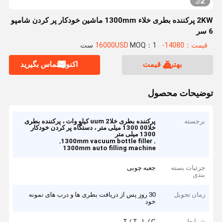
2
2
/
2KW پرکننده بطری خلاء 1300mm ماشین خودکار پر کردن شامپو
6 سر
قیمت：14080-16000USD
MOQ：1 ست
بهترین قیمت
اکنون تماس بگیرید
توضیحات محصول
برجسته
پرکننده بطری خلاuum 2 کیلو وات ، پرکننده بطری
خلا00 1300 میلی متر ، دستگاه پر کردن خودکار
1300 میلی متر
,
,
1300mm vacuum bottle filler
1300mm auto filling machine
جزئیات بسته
جعبه چوبی
بندی
زمان تحویل
30 روز پس از دریافت بطری ها و درب های نمونه
خود
شرایط
T / T ، L / C