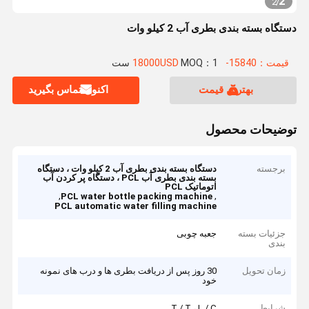
2
2
/
دستگاه بسته بندی بطری آب 2 کیلو وات
قیمت：15840-18000USD
MOQ：1 ست
بهترین قیمت
اکنون تماس بگیرید
توضیحات محصول
برجسته
دستگاه بسته بندی بطری آب 2 کیلو وات ، دستگاه
بسته بندی بطری آب PCL ، دستگاه پر کردن آب
اتوماتیک PCL
,
,
PCL water bottle packing machine
PCL automatic water filling machine
جزئیات بسته
جعبه چوبی
بندی
زمان تحویل
30 روز پس از دریافت بطری ها و درب های نمونه
خود
شرایط
T / T ، L / C