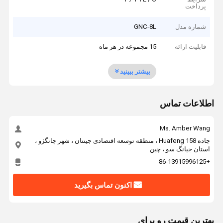
پرداخت
شماره مدل
GNC-8L
قابلیت ارائه
15 مجموعه در هر ماه
بیشتر ببینید
اطلاعات تماس
Ms. Amber Wang
جاده 158 Huafeng ، منطقه توسعه اقتصادی جینتان ، شهر چانگژو ،
استان جیانگ سو ، چین
+86-13915996125
اکنون تماس بگیرید
بهترين قيمت رو براي