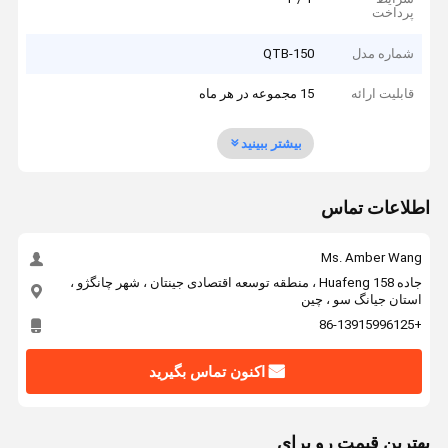
پرداخت
شماره مدل
QTB-150
قابلیت ارائه
15 مجموعه در هر ماه
بیشتر ببینید
اطلاعات تماس
Ms. Amber Wang
جاده 158 Huafeng ، منطقه توسعه اقتصادی جینتان ، شهر چانگژو ،
استان جیانگ سو ، چین
+86-13915996125
اکنون تماس بگیرید
بهترين قيمت رو براي