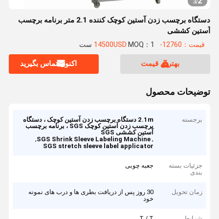
2
3
/
دستگاه برچسب زدن آستین کوچک کننده 2.1 متر برنامه برچسب
آستین کششی
قیمت：12760-14500USD
MOQ：1 ست
بهترین قیمت
اکنون تماس بگیرید
توضیحات محصول
برجسته
2.1m دستگاه برچسب زدن آستین کوچک ، دستگاه
برچسب زدن آستین کوچک SGS ، برنامه برچسب
آستین کششی SGS
,
,
SGS Shrink Sleeve Labeling Machine
SGS stretch sleeve label applicator
جزئیات بسته
جعبه چوبی
بندی
زمان تحویل
30 روز پس از دریافت بطری ها و درب های نمونه
خود
شرایط
T / T