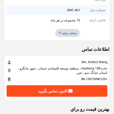
شماره مدل
GNC-4LY
قابلیت ارائه
15 مجموعه در هر ماه
بیشتر ببینید
اطلاعات تماس
Ms. Amber Wang
جاده 158 Huafeng ، منطقه توسعه اقتصادی جینتان ، شهر چانگژو ،
استان جیانگ سو ، چین
+86-13915996125
اکنون تماس بگیرید
بهترين قيمت رو براي