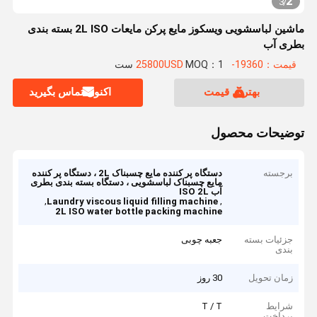
2
3
/
ماشین لباسشویی ویسکوز مایع پرکن مایعات 2L ISO بسته بندی
بطری آب
قیمت：19360-25800USD
MOQ：1 ست
بهترین قیمت
اکنون تماس بگیرید
توضیحات محصول
برجسته
دستگاه پر کننده مایع چسبناک 2L ، دستگاه پر کننده
مایع چسبناک لباسشویی ، دستگاه بسته بندی بطری
آب ISO 2L
,
,
Laundry viscous liquid filling machine
2L ISO water bottle packing machine
جزئیات بسته
جعبه چوبی
بندی
زمان تحویل
30 روز
شرایط
T / T
پرداخت