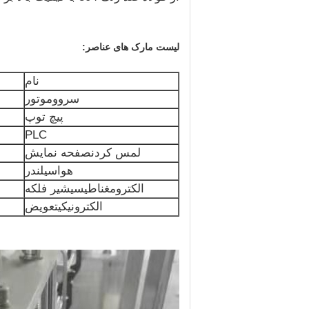
لیست مارک های عناصر:
نام
سروو
موتور
پیچ توپ
PLC
لمس كردن
صفحه نمایش
هوا
سیلندر
الکترومغناطیسی
شیر فلکه
الکترونیکی
تعویض