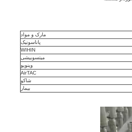
مارک و مواد
پاناسونیک
WIHIN
میتسوبیشی
وینویو
AirTAC
شاکو
بیمار