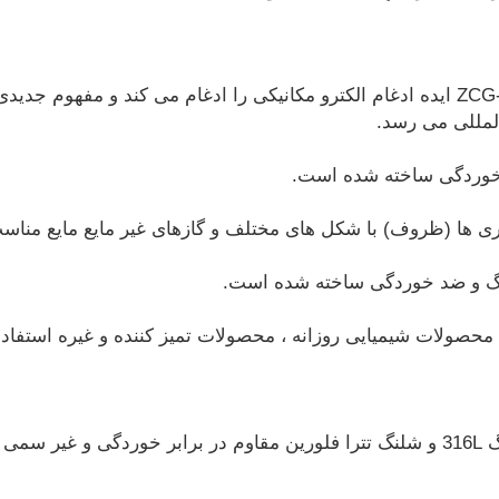
1. دستگاه پرکن مایعات اتوماتیک ZCG-12L ایده ادغام الکترو مکانیکی را ادغام می کند 
لمللی می رسد.