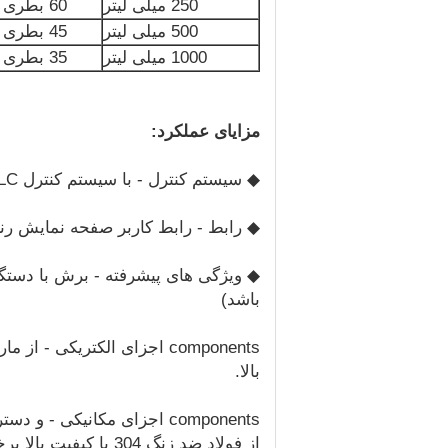
250 میلی لیتر
60 بطری در دقیقه
500 میلی لیتر
45 بطری در دقیقه
1000 میلی لیتر
35 بطری در دقیقه
مزایای عملکرد:
◆ سیستم کنترل - با سیستم کنترل PLC میتسوبیشی ، دوز تنظیم دقیق تصادفی را پر می کند.
◆ رابط - رابط کاربر صفحه نمایش رنگ
◆ ویژگی های پیشرفته - برش با دستگا
باشد)
components اجزای الکتریکی
بالا.
از فولاد ضد زنگ 304 با کیفیت بالا برخوردار هستند.