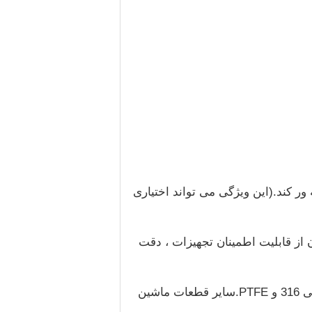
ر کند.(این ویژگی می تواند اختیاری
نان از قابلیت اطمینان تجهیزات ، دقت
components اجزای مکانیکی - و دسترسی به برخی از مواد شلنگ های ضد زنگ با کیفیت بالا و غیر سمی 316 و PTFE.سایر قطعات ماشین