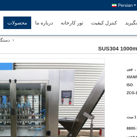
Persian
گیرید
کنترل کیفیت
تور کارخانه
درباره ما
محصولات
دستگاه
， چین
XIANF
ISO
ZCG-
1 ست
8800
 چوبی