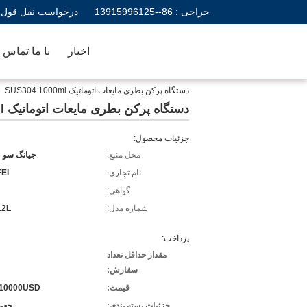
حراجی :
86--13915996125
درخواست نقل قول
اخبار
با ما تماس ب
دستگاه پرکن بطری مایعات اتوماتیک SUS304 1000ml
دستگاه پرکن بطری مایعات اتوماتیک SUS304 1000ml
جزئیات محصول:
محل منبع:
جیانگ سو 
نام تجاری:
EI
گواهی:
شماره مدل:
12L
پرداخت:
مقدار حداقل تعداد
سفارش:
قیمت:
-10000USD
جزئیات بسته بندی:
جعبه