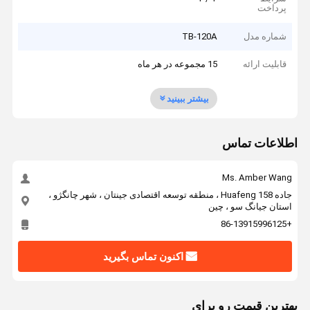
پرداخت
شماره مدل
TB-120A
قابلیت ارائه
15 مجموعه در هر ماه
بیشتر ببینید
اطلاعات تماس
Ms. Amber Wang
جاده 158 Huafeng ، منطقه توسعه اقتصادی جینتان ، شهر چانگژو ،
استان جیانگ سو ، چین
+86-13915996125
اکنون تماس بگیرید
بهترين قيمت رو براي