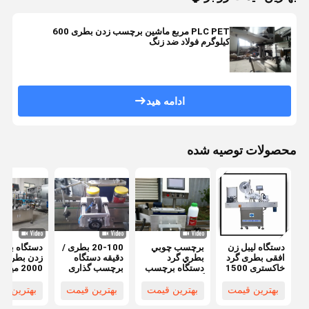
PLC PET مربع ماشین برچسب زدن بطری 600
کیلوگرم فولاد ضد زنگ
ادامه هید
محصولات توصیه شده
دستگاه لیبل زن
برچسب چوبي
20-100 بطری /
دستگاه بر
افقی بطری گرد
بطري گرد
دقیقه دستگاه
زدن بطری
خاکستری 1500
دستگاه برچسب
برچسب گذاری
2000 میلی
× 600 × 900
گذاری خودکار
چسب 2000 X
متری خودکا
میلی متر
چسبنده 1 سال
1000 X 1300
چسب ISO
بهترین قیمت
بهترین قیمت
بهترین قیمت
بهترین ق
گارانتي
میلی متر