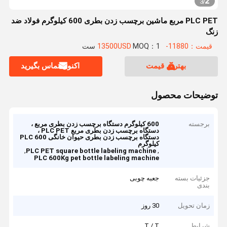
2
3
/
PLC PET مربع ماشین برچسب زدن بطری 600 کیلوگرم فولاد ضد
زنگ
قیمت：11880-13500USD
MOQ：1 ست
بهترین قیمت
اکنون تماس بگیرید
توضیحات محصول
برجسته
600 کیلوگرم دستگاه برچسب زدن بطری مربع ،
دستگاه برچسب زدن بطری مربع PLC PET ،
دستگاه برچسب زدن بطری حیوان خانگی PLC 600
کیلوگرم
,
,
PLC PET square bottle labeling machine
PLC 600Kg pet bottle labeling machine
جزئیات بسته
جعبه چوبی
بندی
زمان تحویل
30 روز
شرایط
T / T