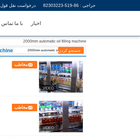
حراجی :
86-519-82303223
درخواست نقل قول
اخبار
با ما تماس ب
2000mm automatic oil filling machine
achine
مخاطب
مخاطب