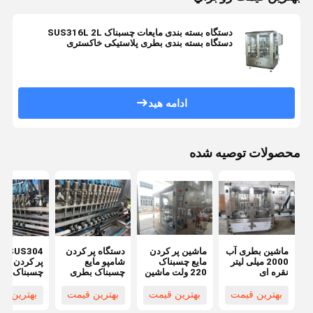
دستگاه بسته بندی مایعات چسبناک SUS316L 2L
دستگاه بسته بندی بطری پلاستیکی خاکستری
ادامه هید
محصولات توصیه شده
ماشین بطری آب
ماشین پر کردن
دستگاه پر کردن
S304
2000 میلی لیتر
مایع چسبناک
شامپو مایع
پر کردن مای
نقره ای
220 ولت ماشین
چسبناک بطری
چسبنا
خاکستری
پر کردن شامپو
2kW PET کنترل
12L ماشین
SUS316L
اتوماتیک 2000
PLC نقره ای
کردن خودکا
بهترین قیمت
بهترین قیمت
بهترین قیمت
بهترین ق
ماشین پر کردن
میلی متری
خاکستری
شامپو