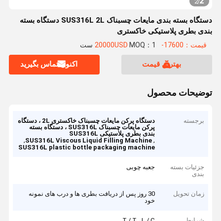
2
2
/
دستگاه بسته بندی مایعات چسبناک SUS316L 2L دستگاه بسته
بندی بطری پلاستیکی خاکستری
قیمت：17600-20000USD
MOQ：1 ست
بهترین قیمت
اکنون تماس بگیرید
توضیحات محصول
برجسته
دستگاه پرکن مایعات چسبناک خاکستری 2L ، دستگاه
پرکن مایعات چسبناک SUS316L ، دستگاه بسته
بندی بطری پلاستیکی SUS316L
,
,
SUS316L Viscous Liquid Filling Machine
SUS316L plastic bottle packaging machine
جزئیات بسته
جعبه چوبی
بندی
زمان تحویل
30 روز پس از دریافت بطری ها و درب های نمونه
خود
شرایط
T / T ، L / C