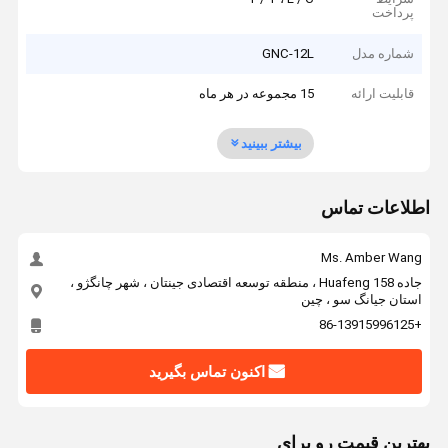
پرداخت
شماره مدل
GNC-12L
قابلیت ارائه
15 مجموعه در هر ماه
بیشتر ببینید
اطلاعات تماس
Ms. Amber Wang
جاده 158 Huafeng ، منطقه توسعه اقتصادی جینتان ، شهر چانگژو ،
استان جیانگ سو ، چین
+86-13915996125
اکنون تماس بگیرید
بهترين قيمت رو براي