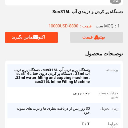
2
2
/
دستگاه پر کردن و دربندی آب Sus316L
MOQ：1 ست
قیمت：8800-10000USD
بهترین قیمت
اکنون تماس بگیرید
توضیحات محصول
برجسته
دستگاه پر و درب آب sus316L ، دستگاه پر و درب
آب 33ml ، دستگاه پر کردن درون خط sus316L
,
,
33ml water filling and capping machine
sus316L Inline Filling Machine
جزئیات بسته
جعبه چوبی
بندی
زمان تحویل
30 روز پس از دریافت بطری ها و درب های نمونه
خود
شرایط
T / T
پرداخت