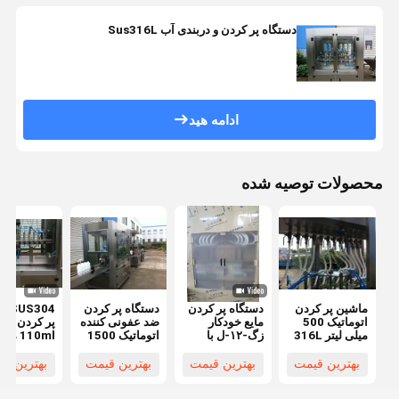
دستگاه پر کردن و دربندی آب Sus316L
ادامه هید
محصولات توصیه شده
ماشین پر کردن
دستگاه پر کردن
دستگاه پر کردن
S304
اتوماتیک 500
مایع خودکار
ضد عفونی کننده
پر کردن در
میلی لیتر 316L
زگ-۱۲-ل با
اتوماتیک 1500
110ml م
ماشین پر کردن
دقت بالا برای
میلی لیتر 300L
پر کردن ضد
ضد عفونی کننده
محصولات تمیز
Min دستگاه
عفونی کنند
بهترین قیمت
بهترین قیمت
بهترین قیمت
بهترین ق
کننده
بسته بندی بطری
خودکار برای
مایع
مایعات