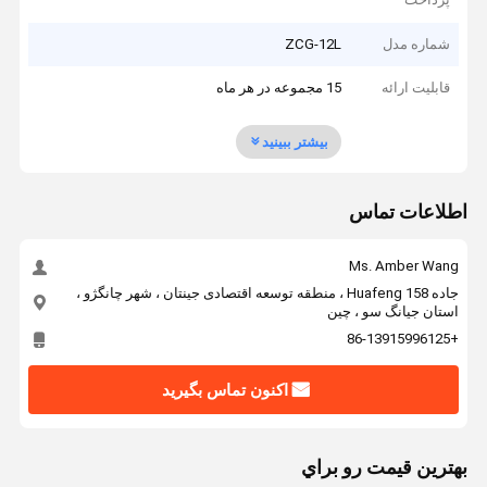
شماره مدل
ZCG-12L
قابلیت ارائه
15 مجموعه در هر ماه
بیشتر ببینید
اطلاعات تماس
Ms. Amber Wang
جاده 158 Huafeng ، منطقه توسعه اقتصادی جینتان ، شهر چانگژو ،
استان جیانگ سو ، چین
+86-13915996125
اکنون تماس بگیرید
بهترين قيمت رو براي